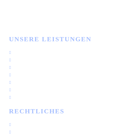
Büro Zeiten
Mo - Fr: 8:00 bis 17:00 Uhr
UNSERE LEISTUNGEN
Logistikbühnen
Büro- & Lagerbühnen
Wartungsplattformen & Überstiege
Stahl- & Anlagenbau
Bekleidungslager
Rammschutz
Treppen, Leitern & Geländer
RECHTLICHES
Datenschutz
Impressum