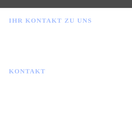
IHR KONTAKT ZU UNS
Haben Sie Fragen?
info@ibwgmbh.de
KONTAKT
IBW
Lager- und Fördertechnik GmbH
Am Rathaus 2
34513 Waldeck-Sachsenhausen
Telefon:
+49 5634 91163
E-Mail:
info@ibwgmbh.de