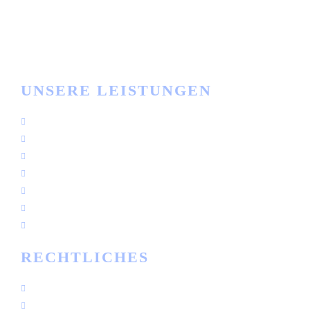
Büro Zeiten
Mo - Fr: 8:00 bis 17:00 Uhr
UNSERE LEISTUNGEN
Logistikbühnen
Büro- & Lagerbühnen
Wartungsplattformen & Überstiege
Stahl- & Anlagenbau
Bekleidungslager
Rammschutz
Treppen, Leitern & Geländer
RECHTLICHES
Datenschutz
Impressum