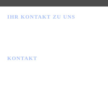
IHR KONTAKT ZU UNS
Haben Sie Fragen?
info@ibwgmbh.de
KONTAKT
IBW
Lager- und Fördertechnik GmbH
Am Rathaus 2
34513 Waldeck-Sachsenhausen
Telefon:
+49 5634 91163
E-Mail:
info@ibwgmbh.de