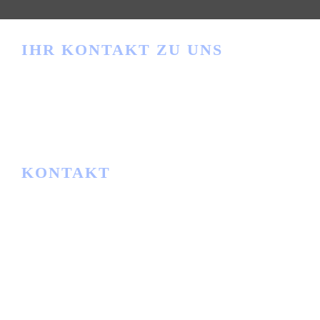
IHR KONTAKT ZU UNS
Haben Sie Fragen?
info@ibwgmbh.de
KONTAKT
IBW
Lager- und Fördertechnik GmbH
Am Rathaus 2
34513 Waldeck-Sachsenhausen
Telefon:
+49 5634 91163
E-Mail:
info@ibwgmbh.de