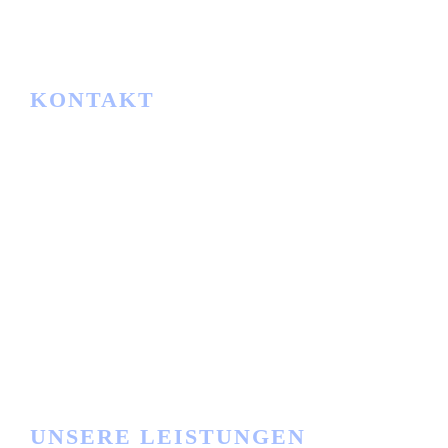
info@ibwgmbh.de
KONTAKT
IBW
Lager- und Fördertechnik GmbH
Am Rathaus 2
34513 Waldeck-Sachsenhausen
Telefon:
+49 5634 91163
E-Mail:
info@ibwgmbh.de
Büro Zeiten
Mo - Fr: 8:00 bis 17:00 Uhr
UNSERE LEISTUNGEN