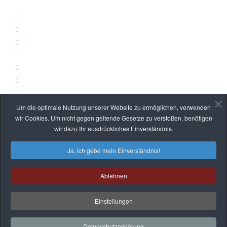
Logistikbühnen
Büro- & Lagerbühnen
Wartungsplattformen & Überstiege
Stahl- & Anlagenbau
Bekleidungslager
Rammschutz
Treppen, Leitern & Geländer
Um die optimale Nutzung unserer Website zu ermöglichen, verwenden
RECHTLICHES
wir Cookies. Um nicht gegen geltende Gesetze zu verstoßen, benötigen
wir dazu Ihr ausdrückliches Einverständnis.
Datenschutz
Ja, ich gebe mein Einverständnis!
Impressum
Ablehnen
© 2026 IBW Lager- &
Einstellungen
Fördertechnik GmbH
Datenschutzerklärung