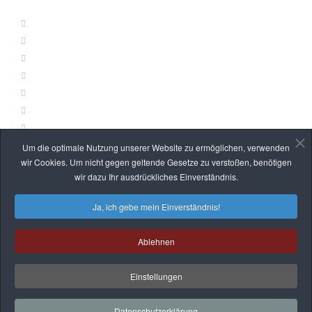
Logistikbühnen
Büro- & Lagerbühnen
Wartungsplattformen & Überstiege
Stahl- & Anlagenbau
Bekleidungslager
Rammschutz
Treppen, Leitern & Geländer
Um die optimale Nutzung unserer Website zu ermöglichen, verwenden
RECHTLICHES
wir Cookies. Um nicht gegen geltende Gesetze zu verstoßen, benötigen
wir dazu Ihr ausdrückliches Einverständnis.
Datenschutz
Ja, ich gebe mein Einverständnis!
Impressum
Ablehnen
© 2026 IBW Lager- &
Einstellungen
Fördertechnik GmbH
Datenschutzerklärung