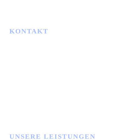
info@ibwgmbh.de
KONTAKT
IBW
Lager- und Fördertechnik GmbH
Am Rathaus 2
34513 Waldeck-Sachsenhausen
Telefon:
+49 5634 91163
E-Mail:
info@ibwgmbh.de
Büro Zeiten
Mo - Fr: 8:00 bis 17:00 Uhr
UNSERE LEISTUNGEN