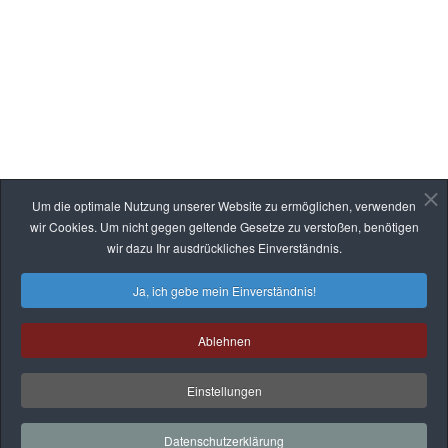
Logistikbühnen
Büro- & Lagerbühnen
Wartungsplattformen & Überstiege
Stahl- & Anlagenbau
Bekleidungslager
Rammschutz
Treppen, Leitern & Geländer
Um die optimale Nutzung unserer Website zu ermöglichen, verwenden
RECHTLICHES
wir Cookies. Um nicht gegen geltende Gesetze zu verstoßen, benötigen
wir dazu Ihr ausdrückliches Einverständnis.
Datenschutz
Ja, ich gebe mein Einverständnis!
Impressum
Ablehnen
Einstellungen
© 2026 IBW Lager- &
Fördertechnik GmbH
Datenschutzerklärung