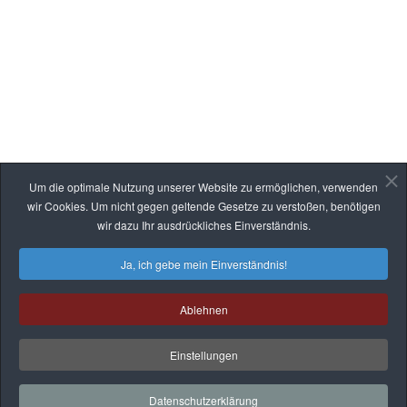
Logistikbühnen
Büro- & Lagerbühnen
Wartungsplattformen & Überstiege
Stahl- & Anlagenbau
Bekleidungslager
Rammschutz
Treppen, Leitern & Geländer
Um die optimale Nutzung unserer Website zu ermöglichen, verwenden
RECHTLICHES
wir Cookies. Um nicht gegen geltende Gesetze zu verstoßen, benötigen
wir dazu Ihr ausdrückliches Einverständnis.
Datenschutz
Ja, ich gebe mein Einverständnis!
Impressum
Ablehnen
Einstellungen
© 2026 IBW Lager- &
Fördertechnik GmbH
Datenschutzerklärung