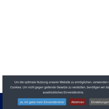
IBW
Lager- und Fördertechnik GmbH
Am Rathaus 2
34513 Waldeck-Sachsenhausen
Telefon:
+49 5634 91163
E-Mail:
info@ibwgmbh.de
Büro Zeiten
Mo - Fr: 8:00 bis 17:00 Uhr
Um die optimale Nutzung unserer Website zu ermöglichen, verwenden 
Cookies. Um nicht gegen geltende Gesetze zu verstoßen, benötigen wir da
ausdrückliches Einverständnis.
Ja, ich gebe mein Einverständnis!
Ablehnen
Einstellunge
© 2026 IBW Lager- & Fördertechnik GmbH